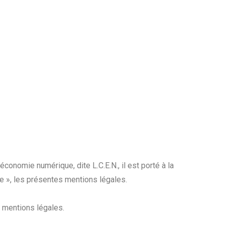
conomie numérique, dite L.C.E.N., il est porté à la
ite », les présentes mentions légales.
s mentions légales.